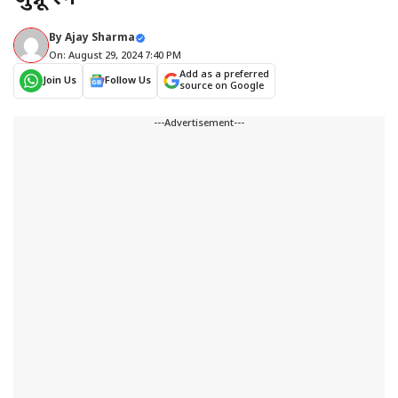
By
Ajay Sharma
On: August 29, 2024 7:40 PM
Add as a preferred
Join Us
Follow Us
source on Google
---Advertisement---