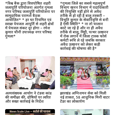
*विश्व बैंक द्वारा वित्तपोषित शहरी
*गुमला जिले का सबसे महत्वपूर्ण
जलापूर्ति परियोजना अंतर्गत गुमला
विभाग खनन विभाग में पदाधिकारी
नगर परिषद जलापूर्ति परियोजना पर
की नियुक्ति नहीं होने से अवैध
सामुदायिक परामर्श बैठक
तरीके से हो रही है बालू तस्करी –
आयोजित* * हर घर नियमित एवं
विभूति कुमार के सेवानिवृत्ति से बनी
स्वच्छ पेयजल आपूर्ति से शहरी क्षेत्रों
है ऐसी स्थिति* * ना तो चालान
में पेयजल संकट दूर होगा – रमेश
काटे जा रहे हैं और ना ही अवैध
कुमार चीनी उपाध्यक्ष नगर परिषद
तरीके से बालू, मिट्टी, पत्थर उत्खनन
गुमला*
में रोक लगाने में जिला टास्क फोर्स
कमेटी रूचि ले रहे जबकि सरकार
अवैध उत्खनन को लेकर कड़ी
कार्रवाई की घोषणा की है*
अल्पसंख्यक आयोग ने टंडवा कांड
झारखंड अग्निशमन सेवा को मिली
की समीक्षा की, दोषियों पर त्वरित
नई ताकत, 58 आधुनिक मिनी वाटर
और सख्त कार्रवाई के निर्देश
टेंडर का लोकार्पण