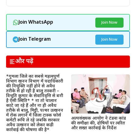
Join WhatsApp
Join Now
Join Telegram
Join Now
और पढ़ें
*गुमला जिले का सबसे महत्वपूर्ण
विभाग खनन विभाग में पदाधिकारी
की नियुक्ति नहीं होने से अवैध
तरीके से हो रही है बालू तस्करी –
विभूति कुमार के सेवानिवृत्ति से बनी
है ऐसी स्थिति* * ना तो चालान
काटे जा रहे हैं और ना ही अवैध
तरीके से बालू, मिट्टी, पत्थर उत्खनन
में रोक लगाने में जिला टास्क फोर्स
अल्पसंख्यक आयोग ने टंडवा कांड
कमेटी रूचि ले रहे जबकि सरकार
की समीक्षा की, दोषियों पर त्वरित
अवैध उत्खनन को लेकर कड़ी
और सख्त कार्रवाई के निर्देश
कार्रवाई की घोषणा की है*