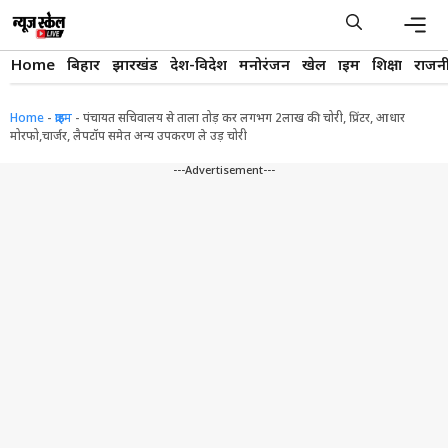
Skip
to
content
Men
Home
बिहार
झारखंड
देश-विदेश
मनोरंजन
खेल
क्राइम
शिक्षा
राजन
Home
-
क्राइम
-
पंचायत सचिवालय से ताला तोड़ कर लगभग 2लाख की चोरी, प्रिंटर, आधार
मोरफो,चार्जर, लैपटॉप समेत अन्य उपकरण ले उड़ चोरी
---Advertisement---