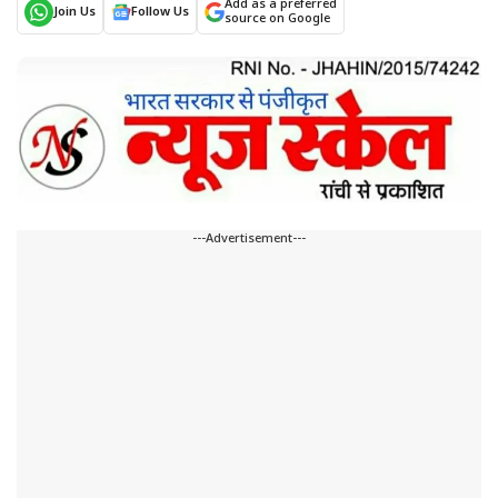
Add as a preferred
Join Us
Follow Us
source on Google
---Advertisement---