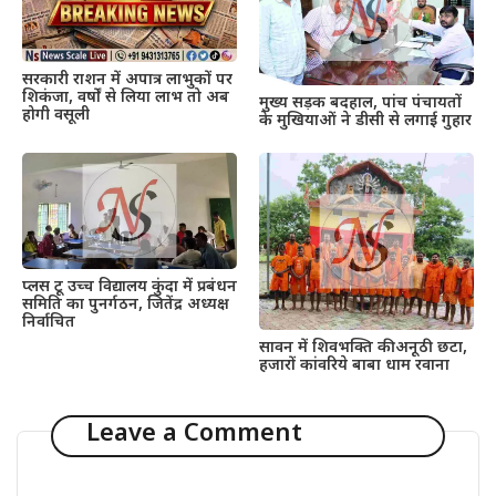
सरकारी राशन में अपात्र लाभुकों पर
शिकंजा, वर्षों से लिया लाभ तो अब
मुख्य सड़क बदहाल, पांच पंचायतों
होगी वसूली
के मुखियाओं ने डीसी से लगाई गुहार
प्लस टू उच्च विद्यालय कुंदा में प्रबंधन
समिति का पुनर्गठन, जितेंद्र अध्यक्ष
निर्वाचित
सावन में शिवभक्ति की अनूठी छटा,
हजारों कांवरिये बाबा धाम रवाना
Leave a Comment