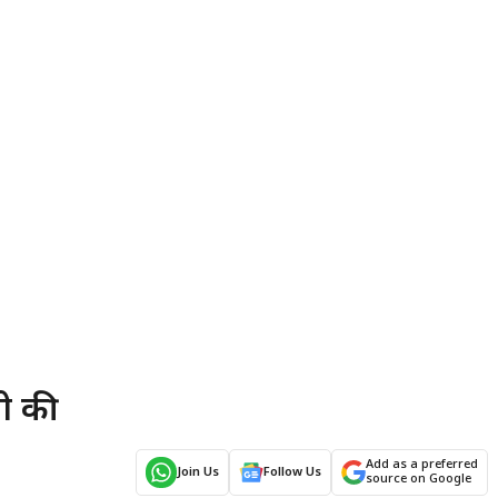
गी की
Add as a preferred
Join Us
Follow Us
source on Google