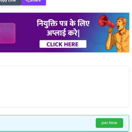
opy Link
Share
Join Now