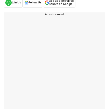
Add as a preferred
Join Us
Follow Us
source on Google
---Advertisement---