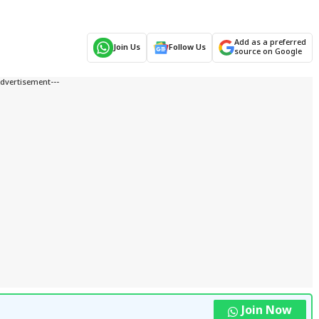
Add as a preferred
Join Us
Follow Us
source on Google
Advertisement---
Join Now