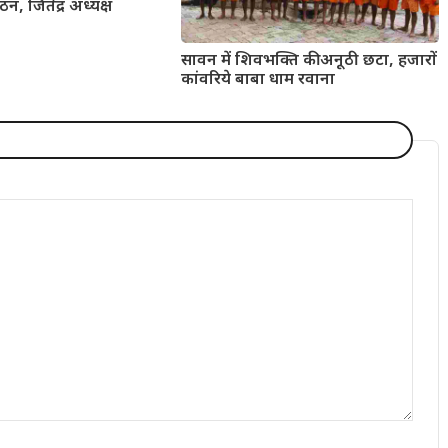
न, जितेंद्र अध्यक्ष
सावन में शिवभक्ति की अनूठी छटा, हजारों
कांवरिये बाबा धाम रवाना