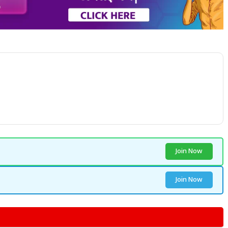
Join Now
Join Now