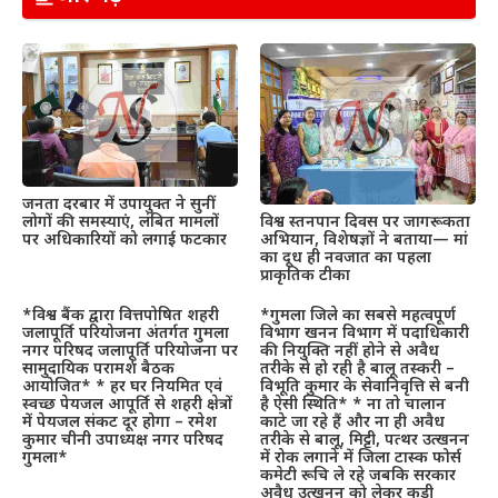
जनता दरबार में उपायुक्त ने सुनीं
लोगों की समस्याएं, लंबित मामलों
विश्व स्तनपान दिवस पर जागरूकता
पर अधिकारियों को लगाई फटकार
अभियान, विशेषज्ञों ने बताया— मां
का दूध ही नवजात का पहला
प्राकृतिक टीका
*विश्व बैंक द्वारा वित्तपोषित शहरी
*गुमला जिले का सबसे महत्वपूर्ण
जलापूर्ति परियोजना अंतर्गत गुमला
विभाग खनन विभाग में पदाधिकारी
नगर परिषद जलापूर्ति परियोजना पर
की नियुक्ति नहीं होने से अवैध
सामुदायिक परामर्श बैठक
तरीके से हो रही है बालू तस्करी –
आयोजित* * हर घर नियमित एवं
विभूति कुमार के सेवानिवृत्ति से बनी
स्वच्छ पेयजल आपूर्ति से शहरी क्षेत्रों
है ऐसी स्थिति* * ना तो चालान
में पेयजल संकट दूर होगा – रमेश
काटे जा रहे हैं और ना ही अवैध
कुमार चीनी उपाध्यक्ष नगर परिषद
तरीके से बालू, मिट्टी, पत्थर उत्खनन
गुमला*
में रोक लगाने में जिला टास्क फोर्स
कमेटी रूचि ले रहे जबकि सरकार
अवैध उत्खनन को लेकर कड़ी