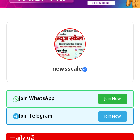
newsscale
Join WhatsApp
Join Now
Join Telegram
Join Now
और पढ़ें