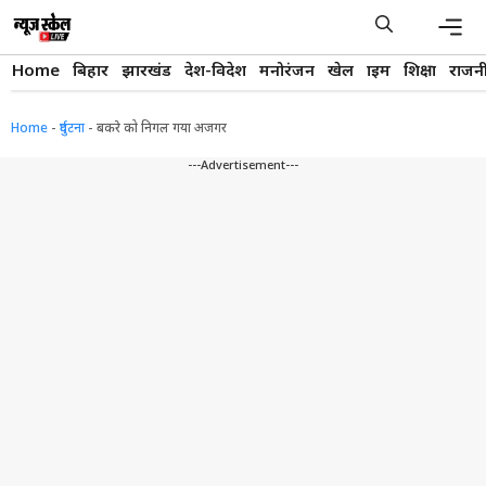
Skip
to
content
Men
Home
बिहार
झारखंड
देश-विदेश
मनोरंजन
खेल
क्राइम
शिक्षा
राजन
Home
-
दुर्घटना
-
बकरे को निगल गया अजगर
---Advertisement---