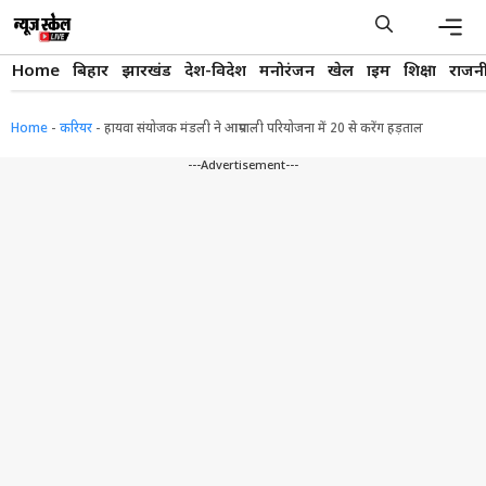
Skip
to
content
Men
Home
बिहार
झारखंड
देश-विदेश
मनोरंजन
खेल
क्राइम
शिक्षा
राजन
Home
-
करियर
-
हायवा संयोजक मंडली ने आम्रपाली परियोजना में 20 से करेंग हड़ताल
---Advertisement---