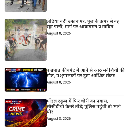
लेढ़िया नदी उफान पर, पुल के ऊपर से बह
रहा पानी; मार्ग पर आवागमन प्रभावित
August 8, 2026
वज्रपात की चपेट में आने से आठ मवेशियों की
मौत, पशुपालकों पर टूटा आर्थिक संकट
August 8, 2026
मॉडल स्कूल में फिर चोरी का प्रयास,
सीसीटीवी कैमरे तोड़े; पुलिस पहुंची तो भागे
चोर
August 8, 2026