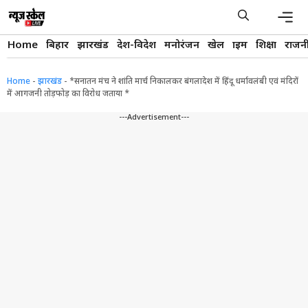
Skip
to
content
Men
Home
बिहार
झारखंड
देश-विदेश
मनोरंजन
खेल
क्राइम
शिक्षा
राजन
Home
-
झारखंड
-
*सनातन मंच ने शांति मार्च निकालकर बंगलादेश में हिंदू धर्मावलंबी एवं मंदिरों
में आगजनी तोड़फोड़ का विरोध जताया *
---Advertisement---