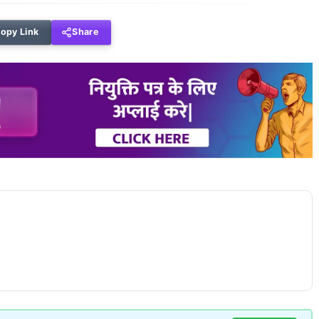
opy Link
Share