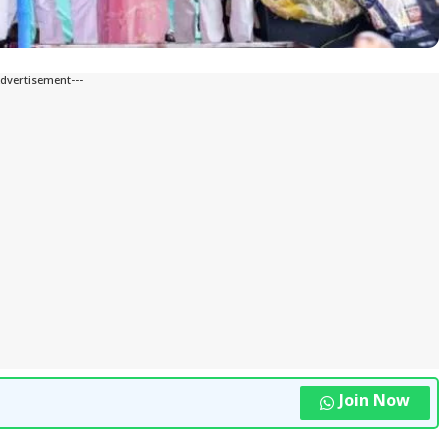
Advertisement---
Join Now