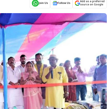
Add as a preferred
Join Us
Follow Us
source on Google