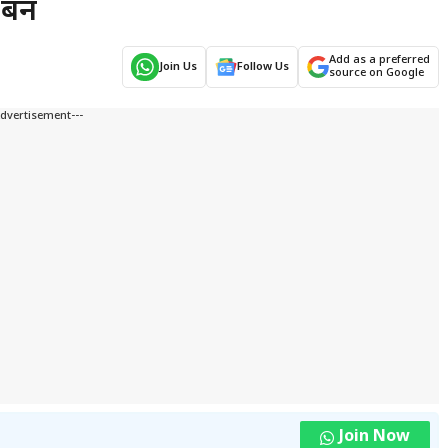
नें
Add as a preferred
Join Us
Follow Us
source on Google
Advertisement---
Join Now