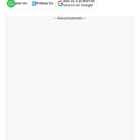
Add as a preferred
Join Us
Follow Us
source on Google
---Advertisement---