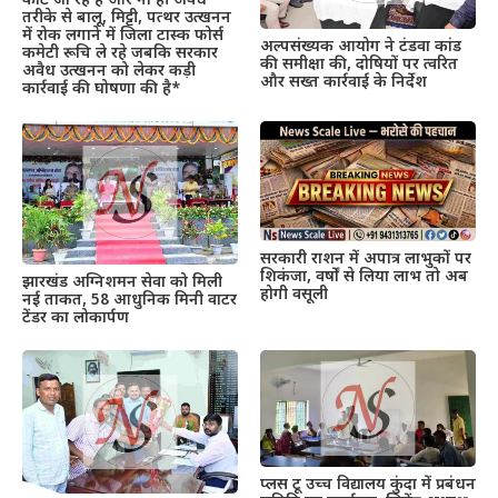
काटे जा रहे हैं और ना ही अवैध
तरीके से बालू, मिट्टी, पत्थर उत्खनन
में रोक लगाने में जिला टास्क फोर्स
अल्पसंख्यक आयोग ने टंडवा कांड
कमेटी रूचि ले रहे जबकि सरकार
की समीक्षा की, दोषियों पर त्वरित
अवैध उत्खनन को लेकर कड़ी
और सख्त कार्रवाई के निर्देश
कार्रवाई की घोषणा की है*
सरकारी राशन में अपात्र लाभुकों पर
शिकंजा, वर्षों से लिया लाभ तो अब
झारखंड अग्निशमन सेवा को मिली
होगी वसूली
नई ताकत, 58 आधुनिक मिनी वाटर
टेंडर का लोकार्पण
प्लस टू उच्च विद्यालय कुंदा में प्रबंधन