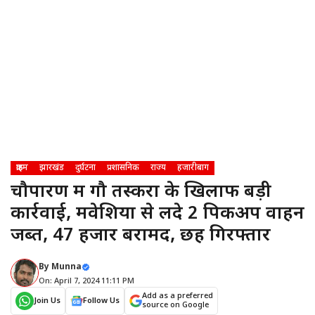
क्राइम
झारखंड
दुर्घटना
प्रशासनिक
राज्य
हजारीबाग
चौपारण में गौ तस्करों के खिलाफ बड़ी
कार्रवाई, मवेशियों से लदे 2 पिकअप वाहन
जब्त, 47 हजार बरामद, छह गिरफ्तार
By
Munna
On: April 7, 2024 11:11 PM
Add as a preferred
Join Us
Follow Us
source on Google