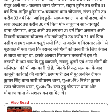
मंजूर अली सा०-चक्रसार थाना चौपारण, सद्दाम हुसैन उम्र करीब 31
वर्ष पिता-ताहिर हुसैन सा०-चयकला थाना चौपारण, संजर हुसैन उम्र
करीब 33 वर्ष पिता जाहिद हुसैन सा०-चयकला थाना चौपारण, मो०
सबा अख्तर उम्र करीब 30 वर्ष पिता मो० बाबुजान सा०-चयखुर्द
थाना-चौपारण, अहद अली उम्र लगभग 21 वर्ष पिता असलम अली
निवासी चयकला चौपारण और तकीउद्दीन उम्र करीब 31 वर्ष पिता
नसीब अहमद सा०-चयखुर्द सभी जिला-हजारीबाग गिरफ्तार लोगों से
पूछताछ में पता चला कि बरामद मवेशियों को तस्करी के लिए बंगाल
ले जाया जा रहा था. इसके अलावा गिरफ्तार तस्करों ने इस गौ
तस्करी में ग्राम चाय के गुड्डु व्यापारी, सबलु, दुलारे एवं अन्य लोगों की
संलिप्तता की भी जानकारी दी है, जिनके विरुद्ध सत्यापन के बाद
कानूनी कार्रवाई की जायेगी. छापामारी दल में पु०अ०नि० दीपक
कुमार सिंह थाना प्रभारी चौपारण थाना, पु०अ०नि० निलेश कुमार
रंजन चौपारण थाना, पु०अ०नि० रतन टुड्डू चौपारण थाना और
चौपारण थाना के सशस्त्र बल शामिल थे।
Also Read