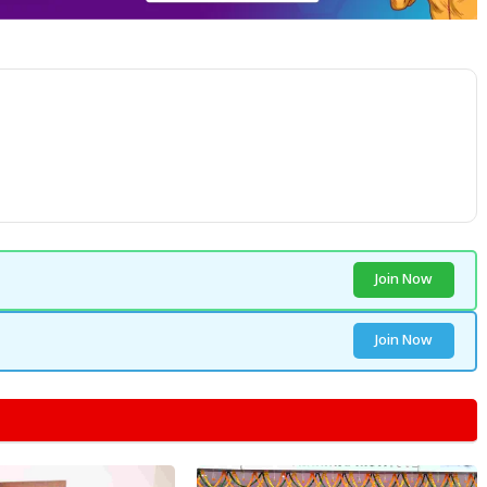
Join Now
Join Now