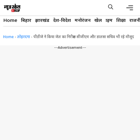
Skip
to
content
Men
Home
बिहार
झारखंड
देश-विदेश
मनोरंजन
खेल
क्राइम
शिक्षा
राजन
Home
-
लोहरदगा
-
पीडीजे ने किया जेल का निरीक्षण सीजीएम और डालसा सचिव भी रहे मौजूद
---Advertisement---