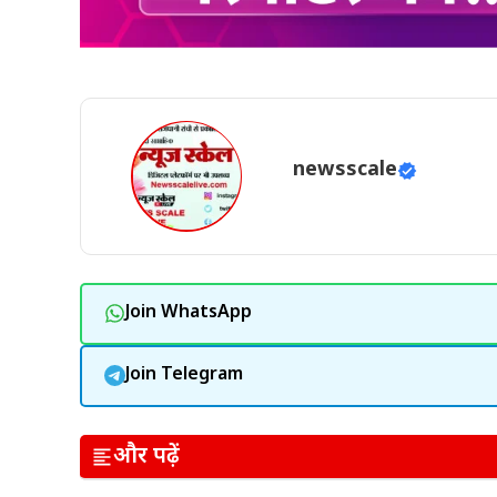
newsscale
Join WhatsApp
Join Telegram
और पढ़ें