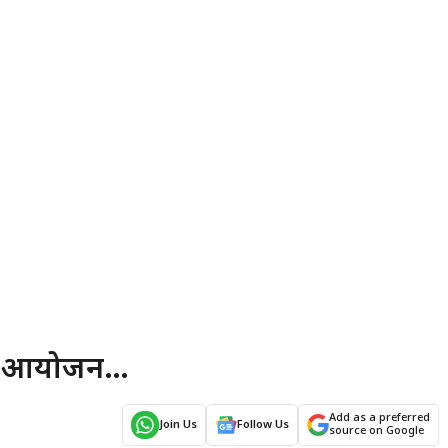
हुआ आयोजन…
Add as a preferred
Join Us
Follow Us
source on Google