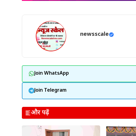
newsscale
Join WhatsApp
Join Telegram
और पढ़ें