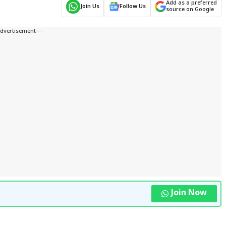
Add as a preferred
Join Us
Follow Us
source on Google
Advertisement---
Join Now