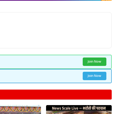
Join Now
Join Now