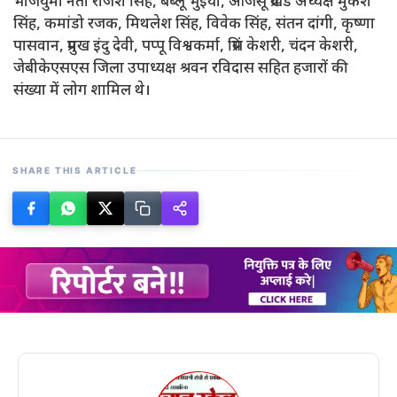
भाजयुमो नेता राजेश सिंह, बब्लू भुइया, आजसू प्रखंड अध्यक्ष मुकेश
सिंह, कमांडो रजक, मिथलेश सिंह, विवेक सिंह, संतन दांगी, कृष्णा
पासवान, प्रमुख इंदु देवी, पप्पू विश्वकर्मा, प्रिंस केशरी, चंदन केशरी,
जेबीकेएसएस जिला उपाध्यक्ष श्रवन रविदास सहित हजारों की
संख्या में लोग शामिल थे।
SHARE THIS ARTICLE