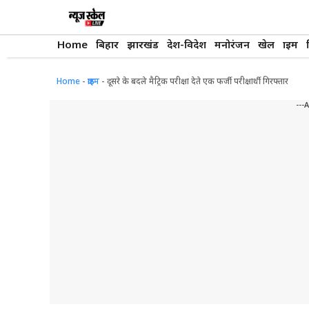
Skip
to
content
Home
बिहार
झारखंड
देश-विदेश
मनोरंजन
खेल
क्राइम
Home
-
क्राइम
-
दूसरे के बदले मैट्रिक परीक्षा देते एक फर्जी परीक्षार्थी गिरफ्तार
---