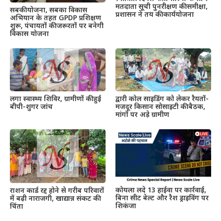
मतदाता सूची पुनरीक्षण की समीक्षा,
सबकी योजना, सबका विकास
प्रशासन ने तय की कार्ययोजना
अभियान के तहत GPDP प्रशिक्षण
शुरू, पंचायतों की जरूरतों पर बनेगी
विकास योजना
द्वारी कोल साइडिंग को लेकर रैयतों-
लगा स्वास्थ्य शिविर, ग्रामीणों की हुई
मजदूर किसान सोसाइटी की बैठक,
बीपी-शुगर जांच
मांगों पर अड़े ग्रामीण
कोयला लदे 13 हाईवा पर कार्रवाई,
राशन कार्ड रद्द होने से गरीब परिवारों
बिना सीट बेल्ट और रैश ड्राइविंग पर
में बढ़ी नाराजगी, खाद्यान्न संकट की
शिकंजा
चिंता