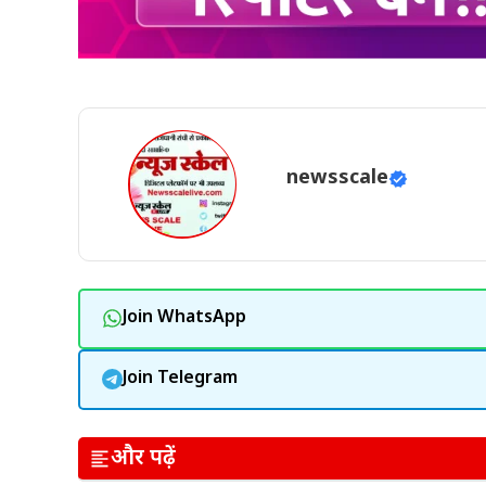
newsscale
Join WhatsApp
Join Telegram
और पढ़ें