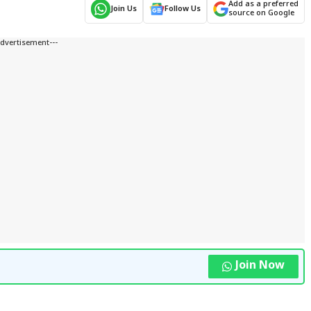
Add as a preferred
Join Us
Follow Us
source on Google
Advertisement---
Join Now