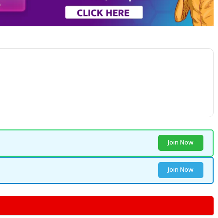
Join Now
Join Now