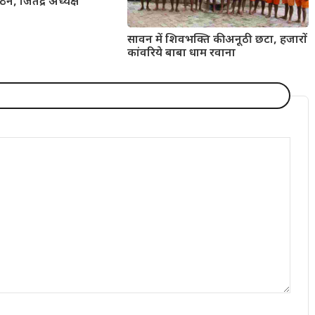
न, जितेंद्र अध्यक्ष
सावन में शिवभक्ति की अनूठी छटा, हजारों
कांवरिये बाबा धाम रवाना