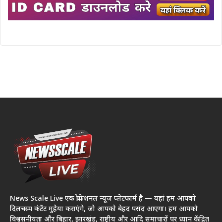
News Scale Live एक प्रोफेशनल न्यूज़ प्लेटफार्म है — यहां हम आपको
दिलचस्प कंटेंट मुहैया कराएंगे, जो आपको बेहद पसंद आएगा। हम आपको
विश्वसनीयता और बिहार, झारखंड, राष्ट्रीय और आदि समाचारों पर ध्यान केंद्रित