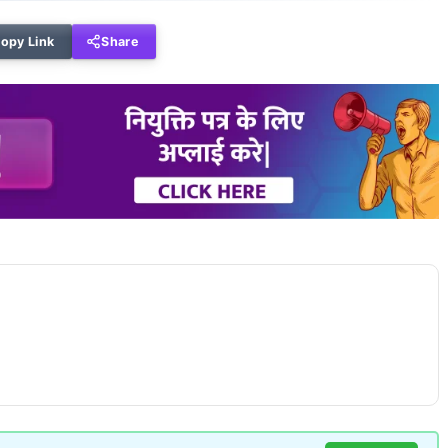
opy Link
Share