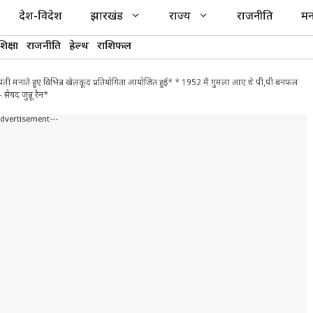
देश-विदेश
झारखंड
राज्य
राजनीति
मन
शिक्षा
राजनीति
हेल्थ
राशिफल
ंती मनाते हुए विभिन्न खेलकूद प्रतियोगिता आयोजित हुई* * 1952 में गुमला आए थे पी,पी बनफल
ैयद जुन्नू रैन*
Advertisement---