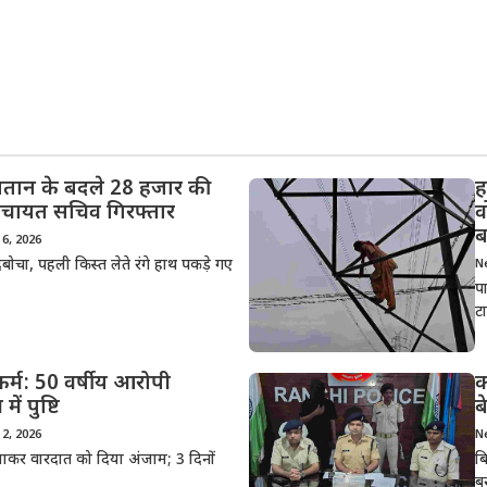
तान के बदले 28 हजार की
ह
 पंचायत सचिव गिरफ्तार
व
ब
6, 2026
दबोचा, पहली किस्त लेते रंगे हाथ पकड़े गए
N
प
ट
कर्म: 50 वर्षीय आरोपी
क
ं पुष्टि
ब
2, 2026
N
ले जाकर वारदात को दिया अंजाम; 3 दिनों
ब
ब